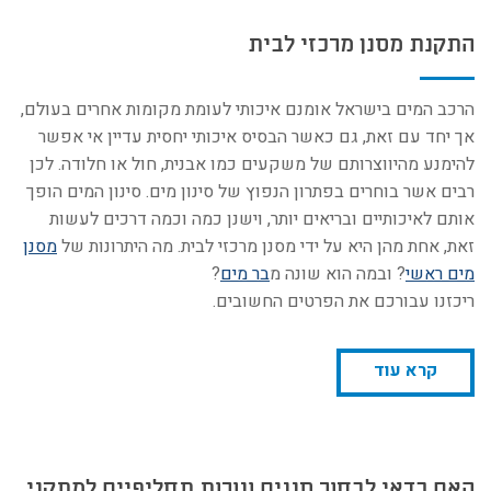
התקנת מסנן מרכזי לבית
הרכב המים בישראל אומנם איכותי לעומת מקומות אחרים בעולם,
אך יחד עם זאת, גם כאשר הבסיס איכותי יחסית עדיין אי אפשר
להימנע מהיווצרותם של משקעים כמו אבנית, חול או חלודה. לכן
רבים אשר בוחרים בפתרון הנפוץ של סינון מים. סינון המים הופך
אותם לאיכותיים ובריאים יותר, וישנן כמה וכמה דרכים לעשות
זאת, אחת מהן היא על ידי מסנן מרכזי לבית. מה היתרונות של
מסנן
מים ראשי
? ובמה הוא שונה מ
בר מים
?
ריכזנו עבורכם את הפרטים החשובים.
קרא עוד
האם כדאי לבחור סננים ונורות תחליפיים למתקני