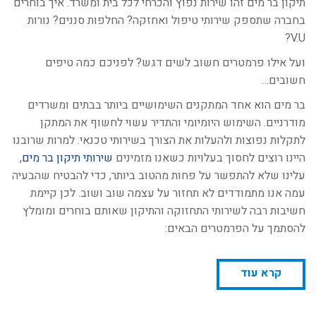
תיקון בר מים זהו שירות נפוץ והכרחי לכל בית ומשרד. איך בוחרים
בחברה שתספק שירותי טיפול ואחזקה? החלפות סננים? נורות
V.U?
ועל אילו פרמטרים חשוב לשים דגש? לפניכם כמה טיפים
חשובים…
בר מים הוא אחד המתקנים השימושיים ביותר בבתים ומשרדים
מודרניים. השימוש היומיומי והתדיר עשוי לחשוף את המתקן
לתקלות נפוצות ולהעלות את הצורך בשירותי טכנאי. למרות שרובנו
היינו רוצים לחסוך בעלויות כשאנו מזמינים
שירותי תיקון בר מים
,
עלינו שלא להתפשר על פחות מהטוב ביותר, כדי להבטיח שהבעיה
עמה אנו מתמודדים לא תחזור על עצמה שוב ושוב. לכן קיימת
חשיבות רבה לשירותי התחזוקה והתיקון שאותם בוחרים ומומלץ
להסתמך על הפרמטרים הבאים:
קרא עוד