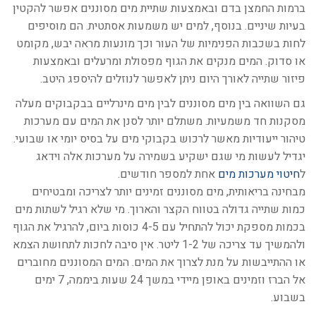
ברמות החמצן בדם ובאמצעות שתיית מים מסוננים אפשר להקטין
בעיות שיניים. בנוסף, למים יש משמעות אסתטית. הם מוסיפים
לחות בשכבות הפנימיות של העור וכך מונעות מראה יבש, מקומט
או סדוק. המים מנקים את הגוף מפסולת ומרעלים ובאמצעות
פיזור שתייה לאורך היום ניתן לאפשר לנוזלים להיספג היטב.
גם השוואה בין מים מסוננים לבין מים מינרליים בבקבוקים מעלה
מסקנות חד משמעיות. משתלם יותר לסנן את המים עם מערכות
טיהור ייעודיות מאשר לרכוש בקבוקי מים על בסיס יומי או שבועי.
יגדיל לעשות מי שגם ישקיע בשמירה על מערכות אלה וידאג
ל
חיטוי מערכות מים
אחת למספר חודשים.
מבחינה בריאותית, מים מסוננים זמינים יותר לצריכה ומבטיחים
כמות שתייה גדולה בטווח הקצר והארוך. מי שלא רגיל לשתות מים
בכמות מספקת יכול להתחיל עם 4-5 כוסות ביום, להרגיל את הגוף
ולהמשיך עד צריכה של 1-2 ליטר. אין סיבה לחכות לתחושת הצמא
או ההתייבשות על מנת לצרוך את המים. המים המסוננים מחוברים
אל הברז וזמינים באופן מיידי במשך 24 שעות ביממה, 7 ימים
בשבוע.