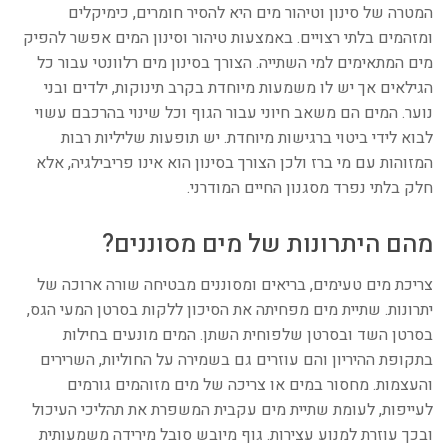
המטרה של סינון וטיהור מים היא להסיר חומרים, כימיקלים
ומזהמים בלתי רצויים. באמצעות טיהור וסינון המים אפשר להפיק
מים המתאימים למי השתייה. הצורך בסינון מים רלוונטי עבור כל
הגילאים אך יש לו משמעות מיוחדת בקרב תינוקות, ילדים ובני
נוער. המים הם משאב חיוני עבור הגוף וכל שינוי בהרכבם עשוי
לבוא לידי ביטוי ברגישות מיוחדת. יש תופעות שליליות רבות
המזוהות עם מי ברז ולכן הצורך בסינון הוא אינו פריבילגיה, אלא
חלק בלתי נפרד מסגנון החיים המודרני.
מהם היתרונות של מים מסוננים?
צריכת מים טעימים, בריאים ומסוננים מבטיחה שורה ארוכה של
יתרונות. שתיית מים מפחיתה את הסיכון ללקות בסרטן המעי הגס,
בסרטן השד ובסרטן שלפוחית השתן. המים מונעים בחילות
בתקופת ההיריון והם עוזרים גם בשמירה על החוליות, השרירים
והעצמות. מחסור במים או צריכה של מים מזוהמים גורמים
לעייפות, לעומת שתיית מים עקבית המשפרת את תהליכי העיכול
ובכך עוזרת למנוע עצירות. גוף מיובש סובל מירידה משמעותית