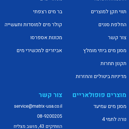
תווי תקן למוצרים
בר מים רצפתי
החלפת סננים
קולר מים למוסדות ותעשייה
צור קשר
מכונות אספרסו
מסנן מים ביתי מומלץ
אביזרים למכשירי מים
תקנון תחרות
מדיניות ביטולים והחזרות
מוצרים פופולאריים
צור קשר
מסנן מים עמיעד
service@matrix-usa.co.il
08-9200205
נורה לתמי 4
הוותיקים 43, מושב מצליח