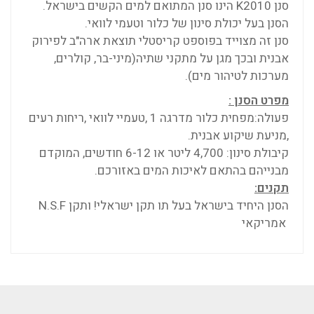
סנן
K2010
הינו סנן המתואם למים הקשים בישראל.
הסנן בעל יכולת סינון של כלור וטעמי לוואי.
סנן זה מצוייד בפוספט קריסטלי תוצאת ארה"ב לפירוק
אבנית ובכך מגן על מתקני שתיה(מיני-בר, קולרים,
מערכות לטיהור מים).
מפרט הסנן :
פעולה:מפחית כלור מדרגה 1 ,טעמיי לוואי ,ריחות רעים
,מניעת שיקוע אבנית.
קיבולת סינון: 4,700 ליטר או 6-12 חודשים, המוקדם
מבנייהם בהתאם לאיכות המים באזורכם.
תקנים:
הסנן היחיד בישראל בעל תו תקן ישראלי! ותקן
N.S.F
אמריקאי