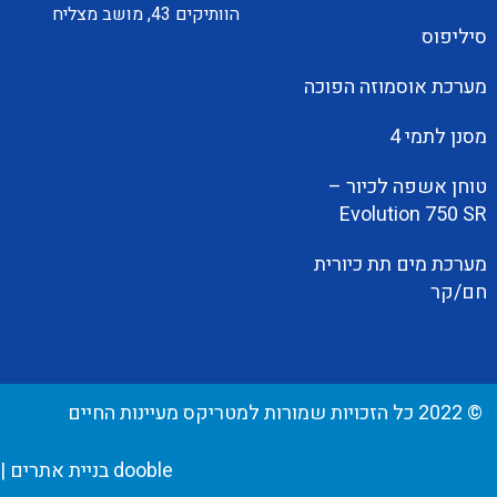
הוותיקים 43, מושב מצליח
סיליפוס
מערכת אוסמוזה הפוכה
מסנן לתמי 4
טוחן אשפה לכיור –
Evolution 750 SR
מערכת מים תת כיורית
חם/קר
© 2022 כל הזכויות שמורות למטריקס מעיינות החיים
dooble בניית אתרים
|