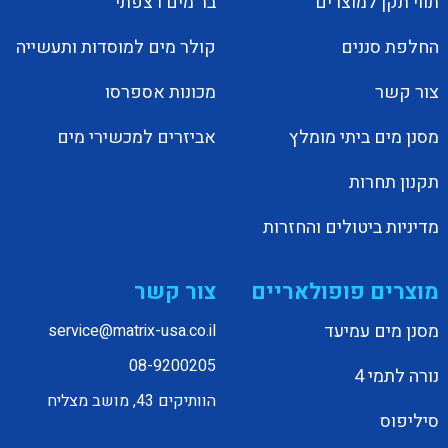
תווי תקן למוצרים
בר מים רצפתי
החלפת סננים
קולר מים למוסדות ותעשייה
צור קשר
מכונות אספרסו
מסנן מים ביתי מומלץ
אביזרים למכשירי מים
תקנון תחרות
מדיניות ביטולים והחזרות
מוצרים פופולאריים
צור קשר
מסנן מים עמיעד
service@matrix-usa.co.il
08-9200205
נורה לתמי 4
הוותיקים 43, מושב מצליח
סיליפוס