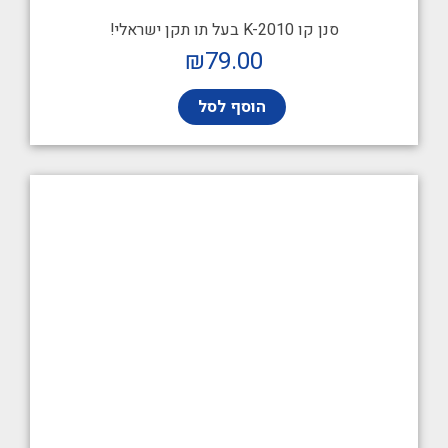
סנן קו K-2010 בעל תו תקן ישראלי!
₪
79.00
הוסף לסל