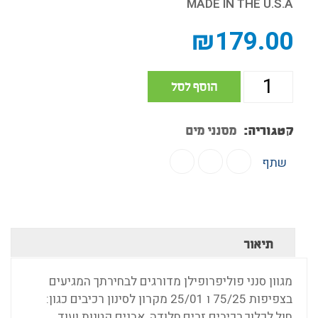
MADE IN THE U.S.A
₪
179.00
הוסף לסל
קטגוריה:
מסנני מים
שתף
תיאור
מגוון סנני פוליפרופילן מדורגים לבחירתך המגיעים
בצפיפות 75/25 ו 25/01 מקרון לסינון רכיבים כגון:
חול,לכלוך,רכיבים זרים,חלודה, אבנים קטנות ועוד..