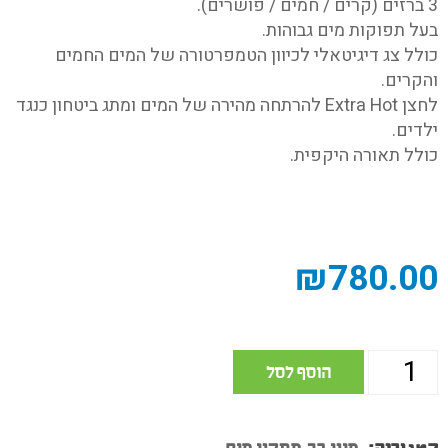
3 ברזים (קרים / חמים / פושרים).
בעל תפוקות מים גבוהות.
כולל צג דיגיטאלי לכיוון הטמפרטורה של המים החמים
והקרים.
לחצן Extra Hot להרתחה מהירה של המים ומתג ביטחון כנגד
ילדים.
כולל תאורה היקפית.
₪
780.00
הוסף לסל
קטגוריה:
מיני בר
מתקני מים