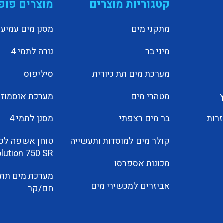
קטגוריות מוצרים
מוצרים פופ
מתקני מים
מסנן מים עמיעד
מיני בר
נורה לתמי 4
מערכת מים תת כיורית
סיליפוס
מטהרי מים
מערכת אוסמוזה
זרות
בר מים רצפתי
מסנן לתמי 4
קולר מים למוסדות ותעשייה
טוחן אשפה לכי
lution 750 SR
מכונות אספרסו
מערכת מים תת כ
אביזרים למכשירי מים
חם/קר