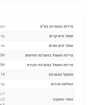
מידות המערכת במ"מ
גובה:46, רוחב: 1
טמפ' מים קרים
עד 4 מעלו
טמפ' מים חמים
עד 99 מעלות tra Hot
צריכת חשמל במערכת החימום
500W בזמ
צריכת חשמל במערכת הקירור
100W בזמ
משקל המערכת
14 ק"ג
החלפת סננים
עד 6000 ליטר ו/או 12 חוד' (בהתאם לאיכות 
1.נקודת הזנת מים 1/4 מ"מ
נתוני התקנה
2.נקודת חשמל 220V