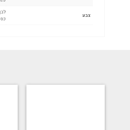
3.מיקום מתאים (בהתאם למידות)
לבן
צבע
כסו