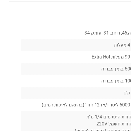
3, עומק 34
ת
Ex
ן עבודה
ן עבודה
המים)