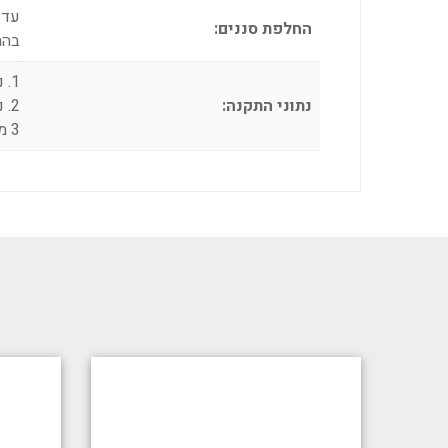
עד 6000 ליטר ו/או 12 ח
החלפת סננים:
בהת
1. נקודת הזנת מים 1/4 מ"מ
נתוני התקנה:
2. נקודת חשמל 220V
3 מיקום מתאים (בהתאםלמידות)