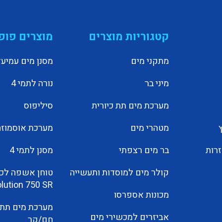
קטגוריות מוצרים
מוצרים פופ
מתקני מים
מסנן מים עמיעד
מיני בר
נורה לתמי 4
מערכת מים תת כיורית
סיליפוס
מטהרי מים
מערכת אוסמוזה
זרות
בר מים רצפתי
מסנן לתמי 4
קולר מים למוסדות ותעשייה
טוחן אשפה לכי
lution 750 SR
מכונות אספרסו
מערכת מים תת כ
אביזרים למכשירי מים
חם/קר