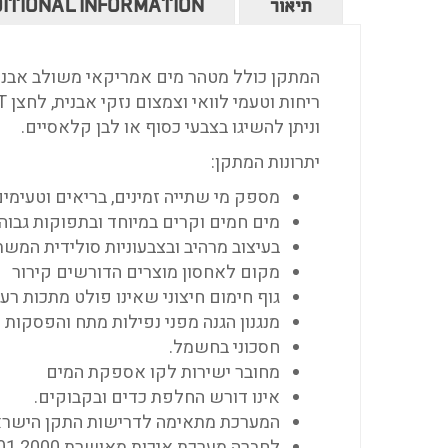
תיאור
ITIONAL INFORMATION
המתקן כולל מטהר מים אמריקאי משולב אבנית ל
ריחות וטעמי לוואי וצמצום נזקי אבנית, לחצן
T
וניתן להשיגו בצבעי כסוף או לבן קלאסיים.
יתרונות המתקן:
מספק מי שתייה זמינים, בריאים וטעימי
מים חמים וקרים במיוחד ובתפוקות גבוהו
בעיצוב מרהיב ובצבעוניות סולידית המש
מקום לאחסון מוצרים הדורשים קירור
גוף חימום חיצוני שאינו פולט מתכות רעי
מנגנון הגנה מפני נפילות מתח והפסקות
חסכוני בחשמל.
מחובר ישירות לקו אספקת המים
אינו דורש החלפת כדים ובקבוקים.
המערכת מתאימה לדרישות התקן הישראלי 1505/1 ולדרישות התקן הא
לחברה מערכת איכות מאושרת
01 2000