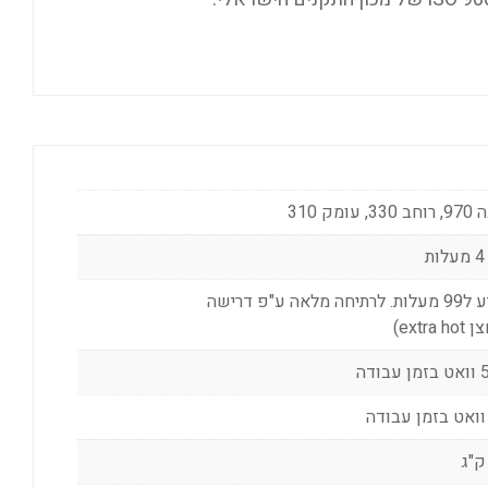
3, עומק 310
ת
תיחה מלאה ע"פ דרישה
extra h)
בודה