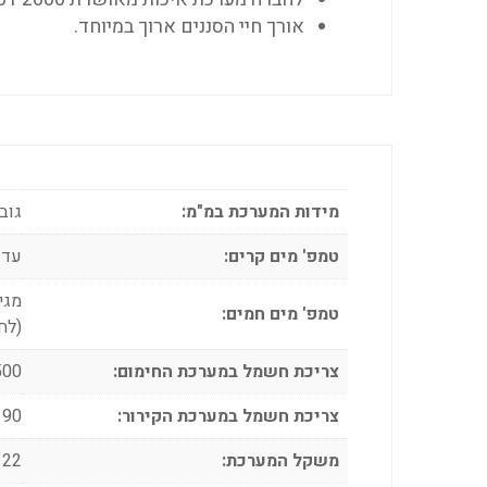
אורך חיי הסננים ארוך במיוחד.
מידות המערכת במ"מ:
גובה 970, רוחב 30
טמפ' מים קרים:
עד 4 מעלו
מגיע ל99 מעלות. לר
טמפ' מים חמים:
(לחצן ot
צריכת חשמל במערכת החימום:
500 וואט בזמן ע
צריכת חשמל במערכת הקירור:
90 וואט בזמן עבודה
משקל המערכת:
22 ק"ג