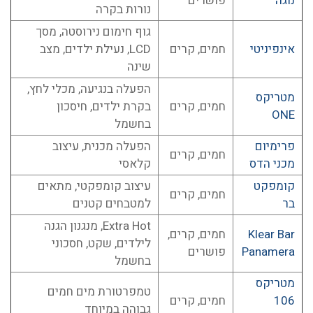
נוגה
פושרים
נורות בקרה
גוף חימום נירוסטה, מסך
אינפיניטי
חמים, קרים
LCD, נעילת ילדים, מצב
שינה
הפעלה בנגיעה, מכלי לחץ,
מטריקס
חמים, קרים
בקרת ילדים, חיסכון
ONE
בחשמל
פרימיום
הפעלה מכנית, עיצוב
חמים, קרים
מכני הדס
קלאסי
קומפקט
עיצוב קומפקטי, מתאים
חמים, קרים
בר
למטבחים קטנים
Extra Hot, מנגנון הגנה
Klear Bar
חמים, קרים,
לילדים, שקט, חסכוני
Panamera
פושרים
בחשמל
מטריקס
טמפרטורת מים חמים
106
חמים, קרים
גבוהה במיוחד