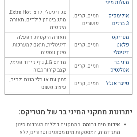
מעלות מיני
צג דיגיטלי, לחצן Extra Hot,
אולימפיק
חמים, קרים,
מתג ביטחון לילדים, תאורה
3 ברזים
פושרים
היקפית
מטריקס
תאורה היקפית, הפעלה
פלאט
חמים, קרים
דיגיטלית, תואם למערכות
דיגיטלי
סינון נוספות
מיני בר
מדחס LG, גוף קירור פנימי,
חמים, קרים
אטלנטיס
קצב קירור גבוה
זמין עם או בלי הגנת ילדים,
טייגר אנג'ל
חמים, קרים
עיצוב פשוט
יתרונות מתקני המיני בר של מטריקס:
איכות מים גבוהה
: המתקנים כוללים מערכות סינון
מתקדמות, המספקות מים מסוננים וטהורים, ללא