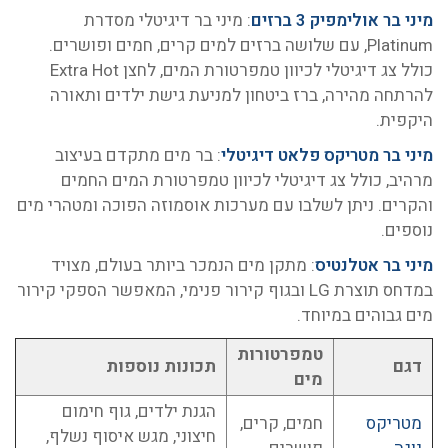
מיני בר אולימפיק 3 ברזים
: מיני בר דיגיטלי מסדרת
Platinum, עם שלושה ברזים למים קרים, חמים ופושרים.
כולל צג דיגיטלי לכיוון טמפרטורת המים, לחצן Extra Hot
להרתחה מהירה, ברז ביטחון למניעת גישת ילדים ותאורה
היקפית.
מיני בר מטריקס פלאט דיגיטלי
: בר מים מתקדם בעיצוב
מרהיב, כולל צג דיגיטלי לכיוון טמפרטורת המים החמים
והקרים. ניתן לשלבו עם מערכות אוסמוזה הפוכה ומטהרי מים
נוספים.
מיני בר אטלנטיס
: מתקן מים הנמכר ביותר בעולם, מצויד
במדחס תוצרת LG ובגוף קירור פנימי, המאפשר הספקי קירור
מים גבוהים במיוחד.
טמפרטורות
דגם
תכונות נוספות
מים
הגנת ילדים, גוף חימום
מטריקס
חמים, קרים,
חיצוני, מגש איסוף נשלף,