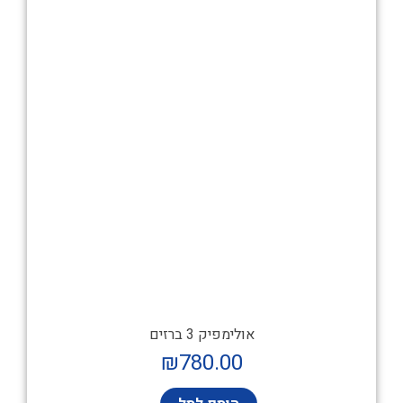
אולימפיק 3 ברזים
₪
780.00