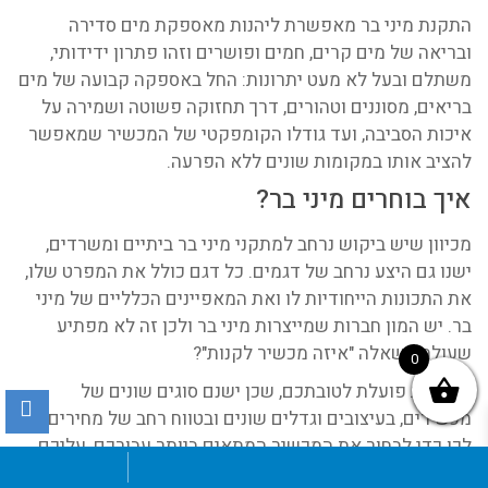
התקנת מיני בר מאפשרת ליהנות מאספקת מים סדירה
ובריאה של מים קרים, חמים ופושרים וזהו פתרון ידידותי,
משתלם ובעל לא מעט יתרונות: החל באספקה קבועה של מים
בריאים, מסוננים וטהורים, דרך תחזוקה פשוטה ושמירה על
איכות הסביבה, ועד גודלו הקומפקטי של המכשיר שמאפשר
להציב אותו במקומות שונים ללא הפרעה.
איך בוחרים מיני בר?
מכיוון שיש ביקוש נרחב למתקני מיני בר ביתיים ומשרדים,
ישנו גם היצע נרחב של דגמים. כל דגם כולל את המפרט שלו,
את התכונות הייחודיות לו ואת המאפיינים הכלליים של מיני
בר. יש המון חברות שמייצרות מיני בר ולכן זה לא מפתיע
שעולה השאלה "איזה מכשיר לקנות"?
0
התחרות פועלת לטובתכם, שכן ישנם סוגים שונים של
מכשירים, בעיצובים וגדלים שונים ובטווח רחב של מחירים.
לכן כדי לבחור את המכשיר המתאים ביותר עבורכם, עליכם
להתייחס לפרמטרים הבאים: