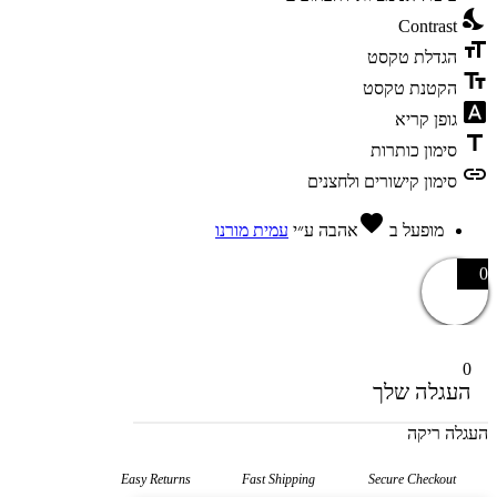
nights_stay
Contrast
format_size
הגדלת טקסט
text_fields
הקטנת טקסט
font_download
גופן קריא
title
סימון כותרות
link
סימון קישורים ולחצנים
favorite
מופעל ב
אהבה
ע״י
עמית מורנו
0
0
העגלה שלך
העגלה ריקה
Easy Returns
Fast Shipping
Secure Checkout