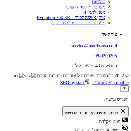
סיליפוס
מערכת אוסמוזה הפוכה
מסנן לתמי 4
טוחן אשפה לכיור – Evolution 750 SR
מערכת מים תת כיורית חם/קר
צור קשר
service@matrix-usa.co.il
08-9200205
הוותיקים 43, מושב מצליח
© 2022 כל הזכויות שמורות למטריקס מעיינות החיים
dooble בניית אתרים
|
SEO by start
תפריט נגישות
close
פתיחה וסגירה של תפריט הנגישות
keyboard
ניווט מקלדת
visibility_off
ביטול אנימציות / הבהובים