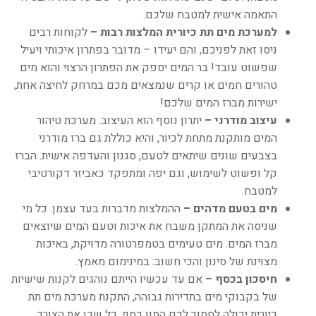
התאמה אישית למטבח שלכם.
למערכת מים תת כיורית המלצות רבות –
לקוחות רבים
ניסו זאת לפניכם, והם יעידו – מדובר בפתרון איכותי ויעיל
שפשוט עובד! בר המים יספק את הפתרון הרצוי והוא מים
טהורים חמים או קרים שנמצאים מכם במרחק לחיצה אחת,
ישירות מברז המים שלכם!
עיצוב מודרני –
יתרון נוסף הוא העיצוב. מערכת טיהור
המים מותקנת מתחת לכיור, והיא כוללת גם ברז מודרני
בצבעים שונים שיתאים לטעם, סגנון והעדפה אישית. הברז
קל ופשוט לשימוש, וגם יפה ומתפקד כאביזר דקורטיבי
למטבח.
מים בטעם מדהים –
ההמלצות מדברות בעד עצמן. כל מי
שניסה את המתקן משבח את איכות וטעם המים שיוצאים
מברז המים. מים טעימים בטמפרטורה מדויקת, באיכות
מצוינת של סינון והכי חשוב: במינימום מאמץ.
חיסכון בכסף –
אם עד עכשיו הייתם נוהגים לקנות שישיות
של בקבוקי מים בתדירות גבוהה, התקנת מערכת מים תת
כיורית יכולה לחסוך לכם המון כסף, כל שכן את הצורך