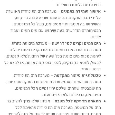
בחירה טובה למטבח שלכם.
אישור ועמידה בתקנים –
מערכת מים תת כיורית מאושרת
על ידי מכון התקנים, מה שאומר שהיא עברה בדיקות,
והשימוש בה מיטבי וחף מסיכונים, בשל כל המנגנונים
הבטיחותיים הנדרשים בעת שימוש עם מים חמים ועבור
ילדים.
מים חמים וקרים לפי דרישה –
מערכת מים תת כיורית
מטהרת גם את המים החמים וגם את הקרים ואתם יכולים
ליהנות מכוס מים צוננת בכל שעה של היום, למלא קנקנים,
לבשל, לחטא בקבוקים, להכין כוס קפה או תה, או לבצע כל
שימוש אחר.
טכנולוגיית טיהור מתקדמת –
מערכת מים תת כיורית
מטהרת את המים באמצעות הטכנולוגיות המתקדמות ביותר,
מה שמבטיח שהמים שלכם יהיו נקיים מכל המזיקים,
הזיהומים, הרכיבים הלא רצויים ועוד.
התאמה מדויקת לכל מטבח –
מכיוון שלא צריך להציב בר
מים על המשטח, מערכת מים תת כיורית מתאימה לכל
מטבח, וכיום ישנם פתרונות שניתן ליישם על מנת להבטיח