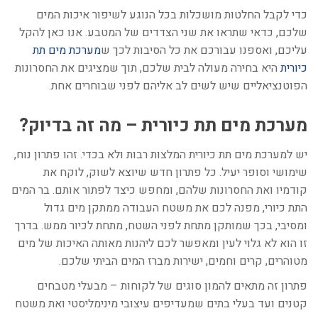
כדי לקבל החלטות מושכלות בכל הנוגע לשיפור איכות המים
שלכם, כדאי שתראו את שני הצדדים של המטבע. אנו כאן להקל
עליכם, ואספנו עבורכם את כל הסיבות לכך ש
מערכת מים תת
כיורית
היא בחירה מעולה לבית שלכם, תוך שמציגים את החסרונות
הפוטנציאליים שיש לשים לב אליהם לפני שבוחרים אחת.
מערכת מים תת כיורית – מה זה בדיוק?
יש למערכת מים תת כיורית המלצות רבות ולא בכדי. זהו פתרון נוח,
שימושי וסופר יעיל. כל פתרון חדש שיוצא לשוק, לוקח את
קודמיו ואת החסרונות שלהם, ומחפש כיצד לפתור אותם. בר המים
התת כיורי, מפנה לכם את משטח העבודה ממתקן מים גדול
ומסיבי, בכך שמותקן מתחת לפני השטח, מתחת לכיור ממש. בדרך
זו הוא לא גלוי לעין ומאפשר לכם ליהנות מאותה האיכות של מים
מטוהרים, קרים וחמים, ישירות מברז המים הביתי שלכם.
פתרון זה מתאים להמון סוגים של לקוחות – מבעלי מטבחים
קטנים ועד בעלי בתים שמעדיפים עיצובי מינימליסטי ואת משטח