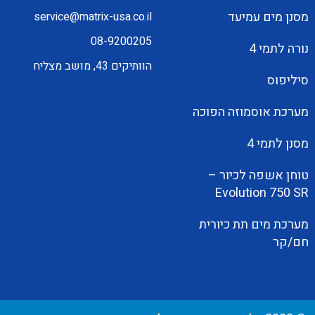
מסנן מים עמיעד
service@matrix-usa.co.il
08-9200205
נורה לתמי 4
הוותיקים 43, מושב מצליח
סיליפוס
מערכת אוסמוזה הפוכה
מסנן לתמי 4
טוחן אשפה לכיור –
Evolution 750 SR
מערכת מים תת כיורית
חם/קר