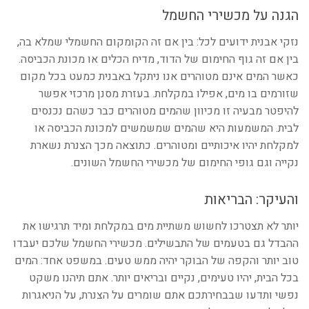
הגנה על מכשירי החשמל
נזקי אבנית ידועים לכל: בין אם זה הקומקום החשמלי שמלא בה,
בין אם זה גוף החימום של הדוד, מדיח הכלים או מכונת הכביסה.
כאשר המים אינם מטוהרים אנו ניתקל באבנית כמעט בכל מקום
שזורמים בו מים, אפילו במקלחת. בעזרת מסנן מרכזי אפשר
להיפטר מבעיה זו מכיוון שהמים מטוהרים כבר כשהם נכנסים
לבית. המשמעות היא שהמים שמשמשים למכונת הכביסה או
למקלחת יהיו איכותיים ומטוהרים. כתוצאה מכך הצנרת נשארת
נקייה וגם גופי החימום של מכשירי החשמל השונים.
והעיקר: הבריאות
יותר לא תצטרכו לחשוש משתיית מים במקלחת ומיד תרגישו את
ההבדל גם בטעמים של התבשילים. מכשירי החשמל שלכם יעבדו
טוב יותר והקפה של הבוקר יהיה ממש טעים. במשפט אחד: המים
בכל הבית, יהיו טעימים, נקיים ובריאים יותר. אתם תיהנו משקט
נפשי ותדעו שבבחירתכם אתם שומרים על הצנרת, על הניאגרות