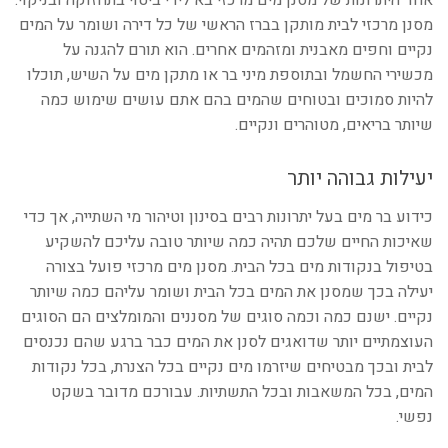
אחד היתרונות של מסנן מים מרכזי בא לידי ביטוי בתחזוקה ובניקוי.
מסנן מרכזי לבית מותקן בברז הראשי של כל דירה ושומר על המים
נקיים וחפים מאבנית ומזהמים אחרים. הוא תורם להגנה על
מכשירי החשמל ובתוספת מיני בר או מתקן מים על השיש, תוכלו
להיות סמוכים ובטוחים שהמים בהם אתם עושים שימוש כמה
שיותר בריאים, מטוהרים ונקיים.
יעילות גבוהה יותר
כידוע בר מים בעל יתרונות רבים בסינון וטיהור מי השתייה, אך כדי
שאיכות החיים שלכם תהיה כמה שיותר טובה עליכם להשקיע
בטיפול בנקודות מים בכל הבית. מסנן מים מרכזי פועל בצורה
יעילה בכך שמסנן את המים בכל הבית ושומר עליהם כמה שיותר
נקיים. ישנם כמה וכמה סוגים של מסננים והמומלצים הם הסוגים
העוצמתיים יותר שדואגים לסנן את המים כבר ברגע שהם נכנסים
לבית ובכך מבטיחים שיזרמו מים נקיים בכל הצנרת, בכל נקודות
המים, בכל המשאבות ובכל התשתיות. עבורכם מדובר בשקט
נפשי.